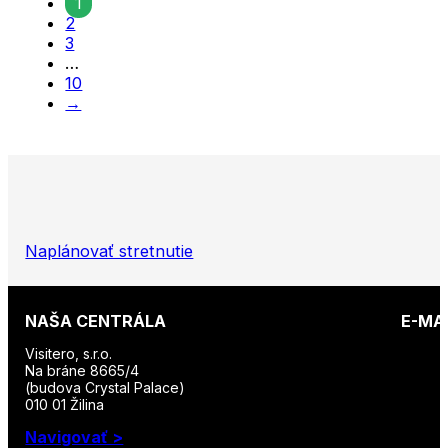
1
2
3
…
10
→
Naplánovať stretnutie
NAŠA CENTRÁLA
E-MA
Visitero, s.r.o.
Na bráne 8665/4
(budova Crystal Palace)
010 01 Žilina
Navigovať >