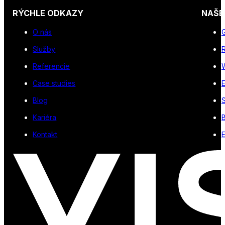
RÝCHLE ODKAZY
NAŠE
O nás
Služby
R
Referencie
Case studies
Blog
S
Kariéra
Kontakt
E