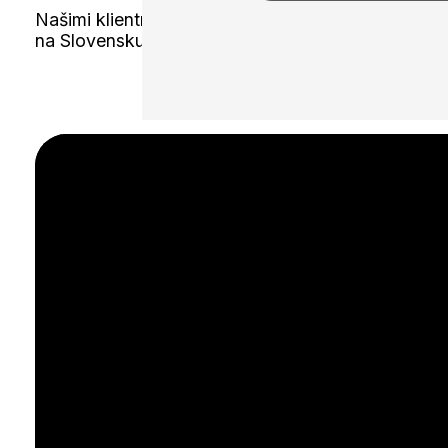
Našimi klientmi sú najrôznejšie e-commerce projek
na Slovensku, ale aj v zahraničí.
E-mail marketing
Oslovte priamo a efektívne
SEO optimalizácia
Buďte viditeľní vo vyhľadávačoch
Webové stránky
Moderné webové stránky