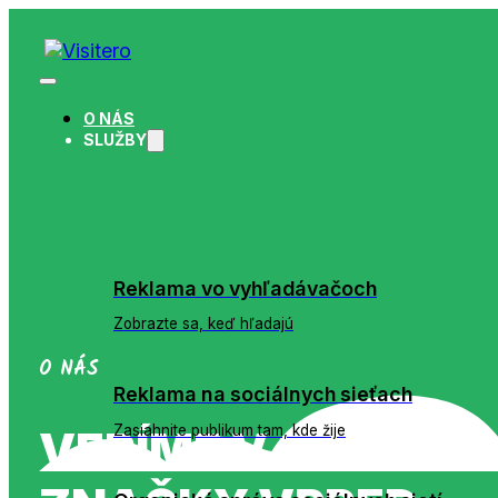
O NÁS
SLUŽBY
Reklama vo vyhľadávačoch
Zobrazte sa, keď hľadajú
O NÁS
Reklama na sociálnych sieťach
Zasiahnite publikum tam, kde žije
VERÍME V SILU VÝ