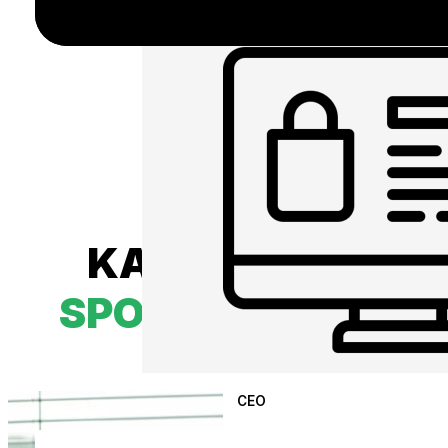
KAŽDÝ MÁ SVOJ 
SPOLOČNE
PÍŠEME
CEO