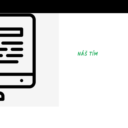
NÁŠ TÍM
PRÍBEH,
 TEN VÁŠ