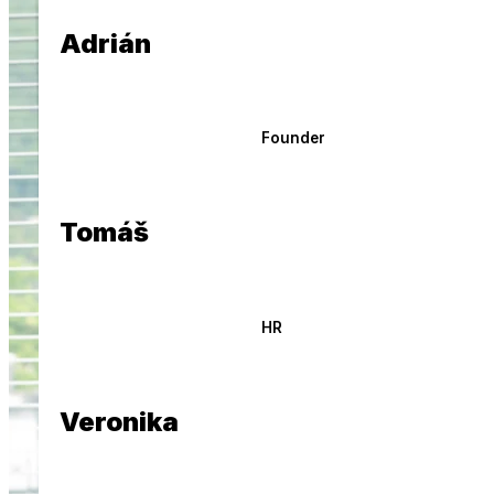
Adrián
E-commerce riešenia
Predávajte online bez prekážok
Founder
Branding
Vytvárame silné značky
REFERENCIE
CASE STUDIES
Tomáš
BLOG
KARIÉRA
KONTAKT
HR
Veronika