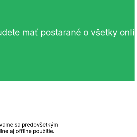
udete mať postarané o všetky onli
iavame sa predovšetkým
e aj offline použitie.