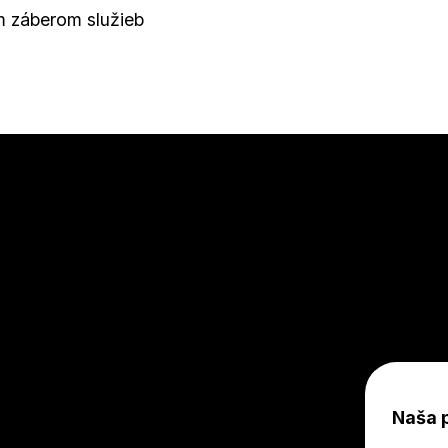
ým záberom služieb
Naša 