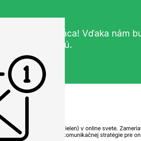
 baví vlastná práca! Vďaka nám b
om svete skrývajú.
HCEŠ BYŤ
– pomáhať firmám rásť (nielen) v online svete. Zamer
 s návrhom komplexnej komunikačnej stratégie pre onlin