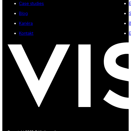
Case studies
Blog
S
Kariéra
Kontakt
E