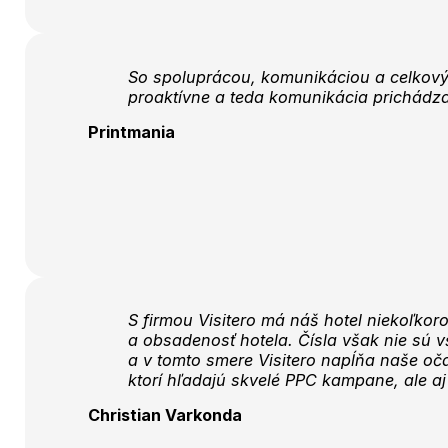
So spoluprácou, komunikáciou a celkovým
proaktívne a teda komunikácia prichádza
Printmania
S firmou Visitero má náš hotel niekoľkor
a obsadenosť hotela. Čísla však nie sú vš
a v tomto smere Visitero napĺňa naše oča
ktorí hľadajú skvelé PPC kampane, ale aj
Christian Varkonda