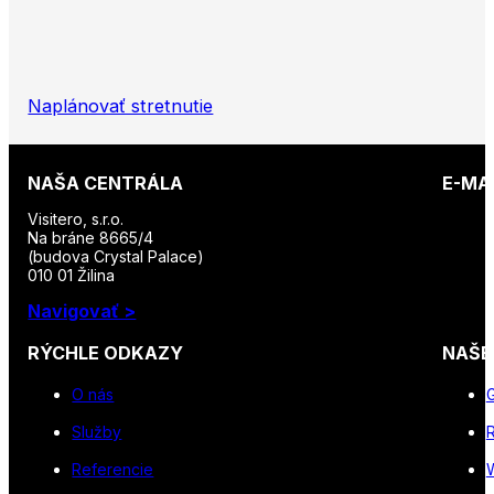
Naplánovať stretnutie
NAŠA CENTRÁLA
E-MA
Visitero, s.r.o.
Na bráne 8665/4
(budova Crystal Palace)
010 01 Žilina
Navigovať >
RÝCHLE ODKAZY
NAŠE
O nás
Služby
R
Referencie