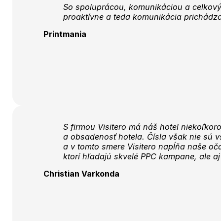
So spoluprácou, komunikáciou a celkovým
proaktívne a teda komunikácia prichádza
Printmania
S firmou Visitero má náš hotel niekoľkor
a obsadenosť hotela. Čísla však nie sú vš
a v tomto smere Visitero napĺňa naše oča
ktorí hľadajú skvelé PPC kampane, ale aj
Christian Varkonda