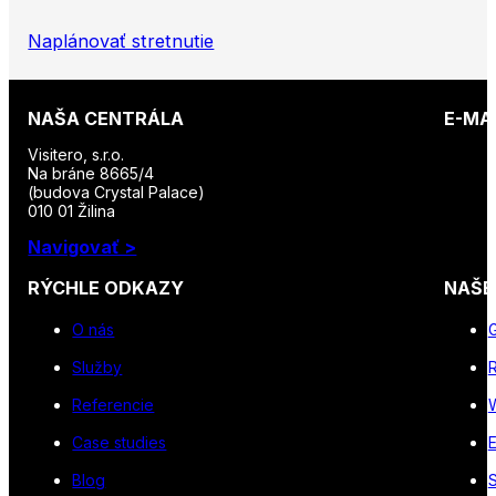
Naplánovať stretnutie
NAŠA CENTRÁLA
E-MA
Visitero, s.r.o.
Na bráne 8665/4
(budova Crystal Palace)
010 01 Žilina
Navigovať >
RÝCHLE ODKAZY
NAŠE
O nás
Služby
R
Referencie
Case studies
Blog
S