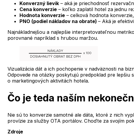
Konverzný lievik
– aká je priechodnosť rezervač
Cena konverzie
– koľko zaplatil hotel za jednu r
Hodnota konverzie
– celková hodnota konverzie,
PNO (podiel nákladov na obrate)
– Aká je efekti
Najnákladnejšou a najlepšie interpretovateľnou metrik
porovnané napríklad s hrubou maržou.
Vizualizácia dát a ich pochopenie v nadväznosti na bi
Odpovede na otázky poskytujú predpoklad pre lepšiu seg
o marketingových aktivitách hotela.
Čo je teda naším nekone
Nie sú to konverzie samotné ale dáta, ktoré z nich vyp
provízie za služby OTA portálov. Choďte za svojím pok
Zdroje