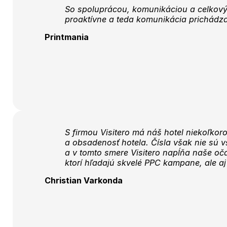
So spoluprácou, komunikáciou a celkovým
proaktívne a teda komunikácia prichádza
Printmania
S firmou Visitero má náš hotel niekoľkor
a obsadenosť hotela. Čísla však nie sú vš
a v tomto smere Visitero napĺňa naše oča
ktorí hľadajú skvelé PPC kampane, ale aj
Christian Varkonda